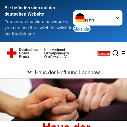
Sie befinden sich auf der
Sprache wechseln zu
deutschen Website
You are on the German website,
you can use the switch to switch to
Alles klar
the English one
Kreisverband
Spenden
Ostvorpommern
Greifswald e.V.
Haus der Hoffnung Ladebow
„Haus der