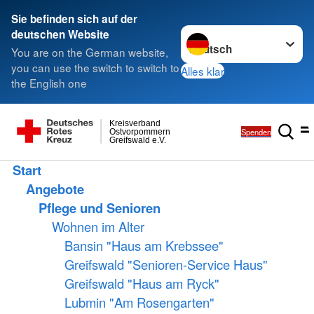
Sie befinden sich auf der
Sprache wechseln zu
deutschen Website
You are on the German website,
you can use the switch to switch to
Alles klar
the English one
Kreisverband
Spenden
Ostvorpommern
Greifswald e.V.
Start
Angebote
Pflege und Senioren
Wohnen im Alter
Bansin "Haus am Krebssee"
Greifswald "Senioren-Service Haus"
Greifswald "Haus am Ryck"
Lubmin "Am Rosengarten"