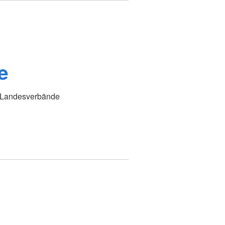
e
K Landesverbände