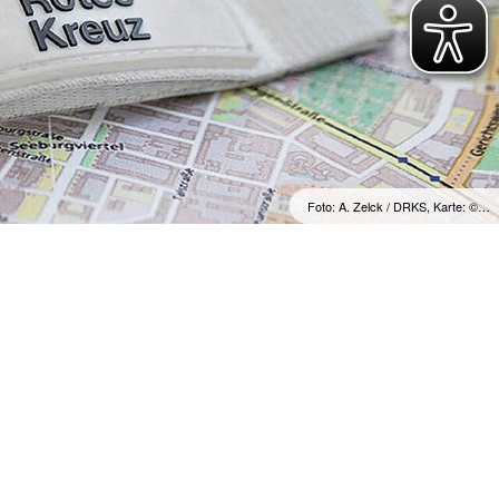
Foto: A. Zelck / DRKS, Karte: ©…