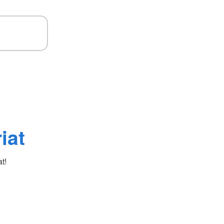
iat
t!