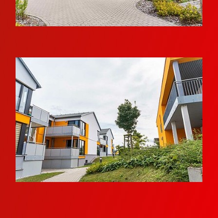
Sie können Ihre Wohnung individuell mit Ihren
eigenen Möbeln einrichten und Ihr neues
Zuhause ganz nach Ihren persönlichen
Vorstellungen gestalten.
Die Bäder wurden 2008 behindertengerecht
modernisiert. Sie sind mit barrierefrei
zugänglichen Duschen, Haltegriffen und einem
Waschmaschinenanschluss ausgestattet. Zu
jeder Wohnung gehört ein eigener Kellerraum.
Sitzgruppen im Treppenhaus und in den
Nischen der Laubengänge schaffen Orte der
Begegnung und laden zu Gesprächen ein.
Das Gebäude sowie die Gemeinschaftsräume
sind barrierefrei zugänglich. Ausreichend PKW-