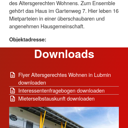
des Altersgerechten Wohnens. Zum Ensemble
gehört das Haus im Gartenweg 7. Hier leben 16
Mietparteien in einer überschaubaren und
angenehmen Hausgemeinschaft.
Objektadresse:
Downloads
Gartenweg
17509 Lubmin
Flyer Altersgerechtes Wohnen in Lubmin
Wohnen mit Ostseeblick
downloaden
Interessentenfragebogen downloaden
Die Wohnanlage wurde 1998 eröffnet und
Mieterselbstauskunft downloaden
umfasst 16 Zwei-Raum-Wohnungen mit
Wohnflächen zwischen 50 und 55
Quadratmetern. In dem Laubenganghaus
verfügt jede Wohnung über einen direkten