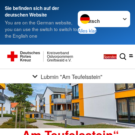
Sie befinden sich auf der
Sprache wechseln zu
deutschen Website
You are on the German website,
you can use the switch to switch to
Alles klar
the English one
Kreisverband
Spenden
Ostvorpommern
Greifswald e.V.
Lubmin "Am Teufelsstein"
„Am Teufelsstein“