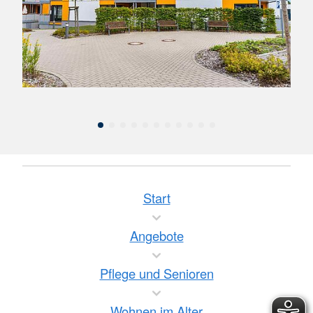
Unser Wohnkonzept
Die Wohnungen sind barrierearm und
altersgerecht gestaltet und optimal auf die
Bedürfnisse im Alter ausgerichtet. Sie wohnen
selbstständig in Ihrer eigenen vollwertigen
Wohnung und können gleichzeitig auf
professionelle Unterstützung zurückgreifen,
wenn Sie diese wünschen.
Start
Unser Service-Paket
Angebote
Benötigen Sie Unterstützung im Alltag oder
Pflege und Senioren
möchten zusätzliche Hilfsangebote wie einen
ambulanten Pflegedienst oder Essen auf
Wohnen im Alter