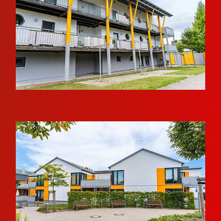
Zugang ins Freie. Von den oberen
Laubengängen genießen Sie einen schönen
Blick auf den Greifswalder Bodden.
Die Wohnungen im Obergeschoss sind bequem
mit einem Personenaufzug erreichbar.
Ausstattung der Wohnungen
Die Wohnungen verfügen über einen getrennten
Wohn- und Schlafbereich, Flur, Bad sowie eine
Küchennische. Einige Wohnungen bieten
zusätzlich einen Balkon.
Das Wohnzimmer ist mit einem
Breitbandkabelanschluss für TV und Radio
sowie mit einem Hausnotruftelefon ausgestattet.