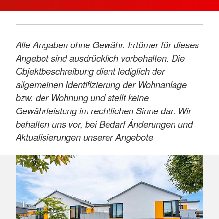
Stellplätze stehen zur Verfügung. Der
großzügige Außenbereich mit Grünflächen und
mehreren Sitzgelegenheiten bietet Raum zum
Verweilen und Entspannen.
Alle Angaben ohne Gewähr. Irrtümer für dieses
Angebot sind ausdrücklich vorbehalten. Die
Objektbeschreibung dient lediglich der
Unsere Leistungen im Altersgerechten
allgemeinen Identifizierung der Wohnanlage
Wohnen
bzw. der Wohnung und stellt keine
Gewährleistung im rechtlichen Sinne dar. Wir
Sie profitieren von attraktivem Wohnraum in
behalten uns vor, bei Bedarf Änderungen und
idyllischer Lage, vielfältigen Serviceangeboten
Aktualisierungen unserer Angebote
und einem festen Ansprechpartner vor Ort.
vorzunehmen. Ausschlaggebend sind einzig
Gemeinschaftsaktivitäten, Hausnotruf sowie bei
und allein die Vereinbarungen im Vertrag. Den
Bedarf Pflege- und Betreuungsleistungen
genauen Ausstattungsumfang erfahren Sie von
ergänzen das Angebot. Alles ist individuell
unserem Personal.
kombinierbar und auf Ihre Wünsche
abgestimmt.
Mehr anzeigen