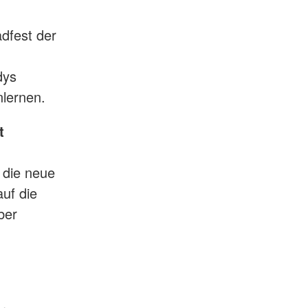
dfest der
dys
nlernen.
t
n die neue
auf die
ber