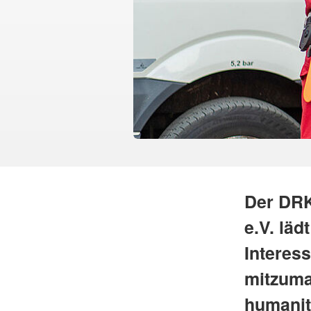
Der DRK
e.V. läd
Interes
mitzumac
humanit