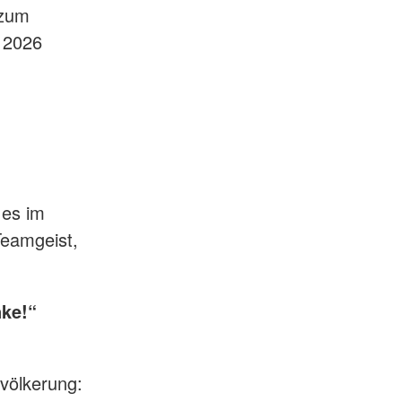
 zum
l 2026
 es im
Teamgeist,
nke!“
völkerung: