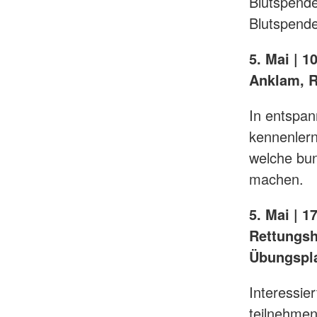
Blutspende
Blutspende
5. Mai | 
Anklam, R
In entspan
kennenlern
welche bun
machen.
5. Mai | 1
Rettungsh
Übungspl
Interessie
teilnehmen