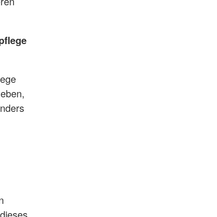
eren
pflege
lege
leben,
onders
n
 dieses