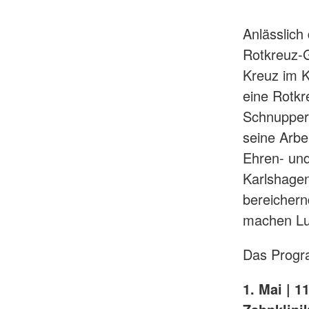
Anlässlich
Rotkreuz-G
Kreuz im K
eine Rotkr
Schnuppera
seine Arbe
Ehren- und
Karlshagen
bereichern
machen Lus
Das Progr
1. Mai | 1