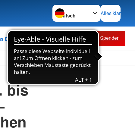
Sprache wechseln zu
Alles klar
Spenden
as DRK
 bis
–
chen