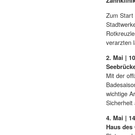
Zahnklini
Zum Start 
Stadtwerk
Rotkreuzl
verarzten 
2. Mai | 
Seebrücke
Mit der of
Badesaison
wichtige A
Sicherheit
4. Mai | 1
Haus des 