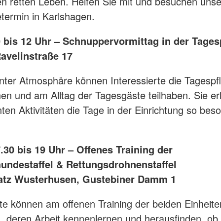
n retten Leben. Helfen Sie mit und besuchen uns
termin in Karlshagen.
10 bis 12 Uhr – Schnuppervormittag in der Tages
avelinstraße 17
nter Atmosphäre können Interessierte die Tagespf
en und am Alltag der Tagesgäste teilhaben. Sie er
ten Aktivitäten die Tage in der Einrichtung so bes
7.30 bis 19 Uhr – Offenes Training der
undestaffel & Rettungsdrohnenstaffel
atz Wusterhusen, Gustebiner Damm 1
rte können am offenen Training der beiden Einheite
, deren Arbeit kennenlernen und herausfinden, ob