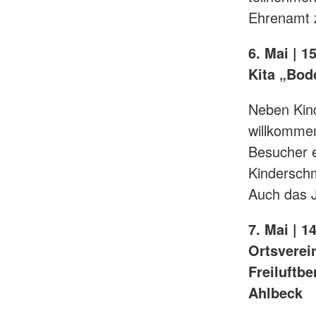
Ehrenamt z
6. Mai | 1
Kita „Bod
Neben Kind
willkommen
Besucher e
Kinderschm
Auch das J
7. Mai | 
Ortsverei
Freiluftb
Ahlbeck