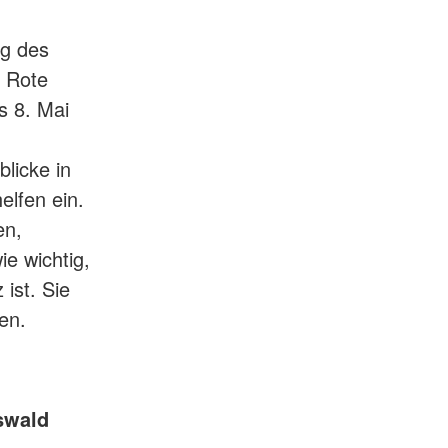
ag des
e Rote
s 8. Mai
licke in
elfen ein.
en,
e wichtig,
ist. Sie
en.
fswald