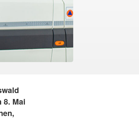
swald
 8. Mai
nen,