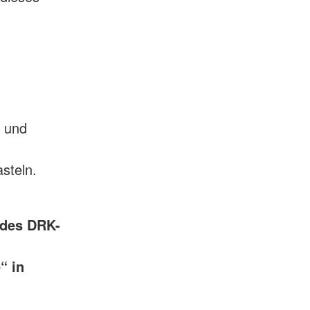
n und
steln.
 des DRK-
“ in