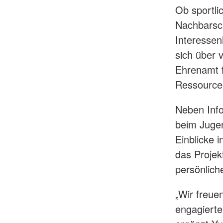
Ob sportli
Nachbarsch
Interesse
sich über 
Ehrenamt f
Ressource
Neben Inf
beim Jugen
Einblicke i
das Projek
persönliche
„Wir freue
engagierte