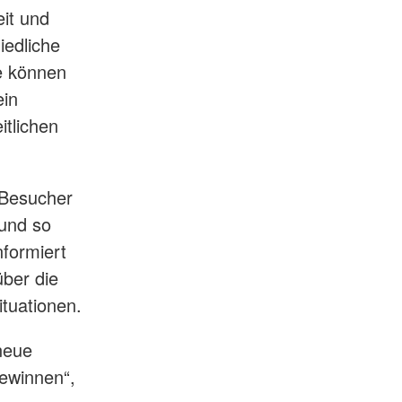
eit und
iedliche
e können
ein
itlichen
 Besucher
und so
nformiert
über die
ituationen.
neue
gewinnen“,