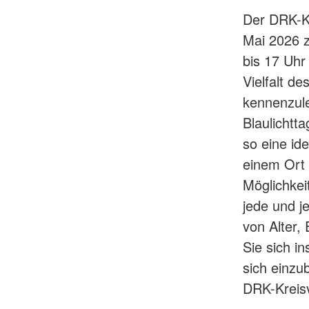
Der DRK-Kr
Mai 2026 z
bis 17 Uhr
Vielfalt d
kennenzule
Blaulichtt
so eine id
einem Ort 
Möglichkei
jede und j
von Alter,
Sie sich i
sich einzu
DRK-Kreis