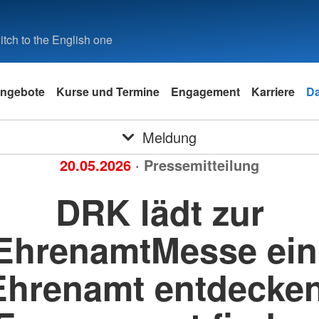
tch to the English one
ngebote
Kurse und Termine
Engagement
Karriere
D
Meldung
20.05.2026
· Pressemitteilung
DRK lädt zur
EhrenamtMesse ein
Ehrenamt entdecken