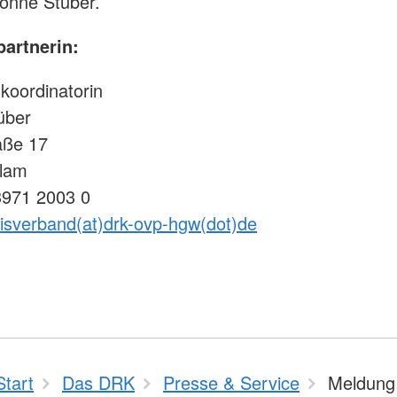
vonne Stüber.
artnerin:
koordinatorin
über
aße 17
lam
3971 2003 0
eisverband(at)drk-ovp-hgw(dot)de
Start
Das DRK
Presse & Service
Meldung