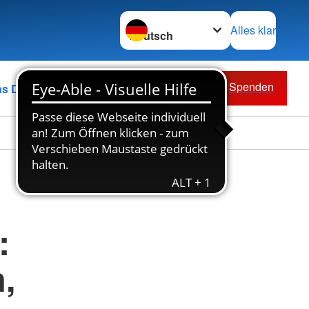
Sprache wechseln zu
Alles klar
Spenden
as DRK
:
,