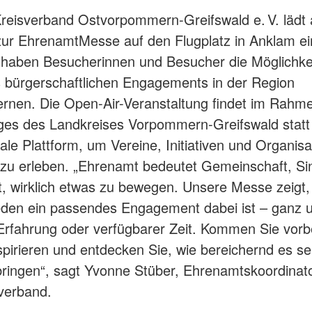
eisverband Ostvorpommern-Greifswald e. V. lädt
ur EhrenamtMesse auf den Flugplatz in Anklam ei
 haben Besucherinnen und Besucher die Möglichkei
es bürgerschaftlichen Engagements in der Region
rnen. Die Open-Air-Veranstaltung findet im Rahm
ages des Landkreises Vorpommern-Greifswald statt 
eale Plattform, um Vereine, Initiativen und Organis
zu erleben. „Ehrenamt bedeutet Gemeinschaft, Si
t, wirklich etwas zu bewegen. Unsere Messe zeigt,
eden ein passendes Engagement dabei ist – ganz 
 Erfahrung oder verfügbarer Zeit. Kommen Sie vorb
nspirieren und entdecken Sie, wie bereichernd es se
bringen“, sagt Yvonne Stüber, Ehrenamtskoordinat
verband.