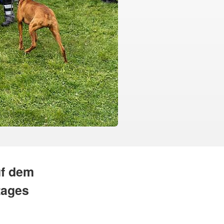
uf dem
tages