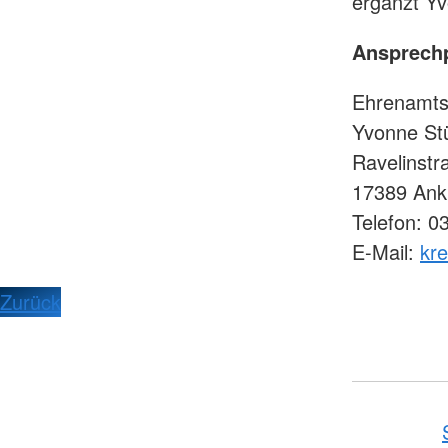
ergänzt Y
Ansprechp
Ehrenamts
Yvonne St
Ravelinstr
17389 Ank
Telefon: 0
E-Mail:
kr
Zurück