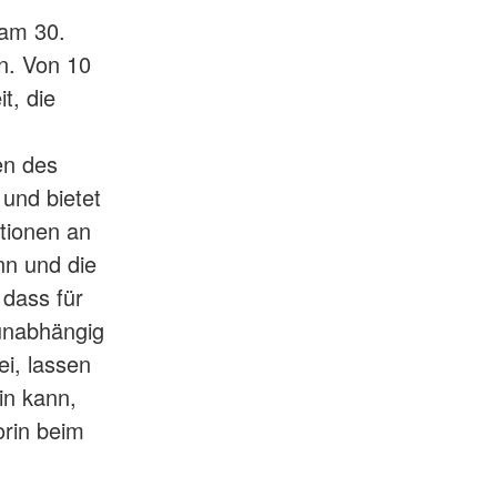
 am 30.
n. Von 10
t, die
en des
und bietet
ationen an
nn und die
 dass für
unabhängig
ei, lassen
in kann,
orin beim