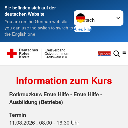
Sie befinden sich auf der
Sprache wechseln zu
deutschen Website
You are on the German website,
you can use the switch to switch to
Alles klar
the English one
Kreisverband
Spenden
Ostvorpommern
Greifswald e.V.
Information zum Kurs
Rotkreuzkurs Erste Hilfe - Erste Hilfe -
Ausbildung (Betriebe)
Termin
11.08.2026 , 08:00 - 16:30 Uhr