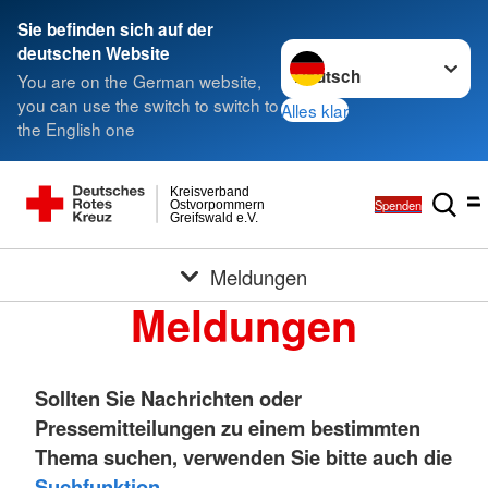
Sie befinden sich auf der
Sprache wechseln zu
deutschen Website
You are on the German website,
you can use the switch to switch to
Alles klar
the English one
Kreisverband
Spenden
Ostvorpommern
Greifswald e.V.
Meldungen
Meldungen
Sollten Sie Nachrichten oder
Pressemitteilungen zu einem bestimmten
Thema suchen, verwenden Sie bitte auch die
Suchfunktion
.